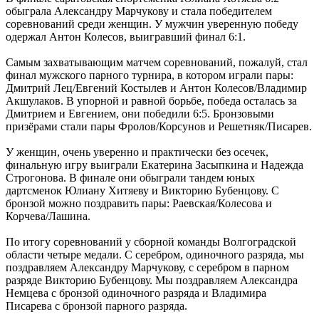
обыграла Александру Марчукову и стала победителем
соревнований среди женщин. У мужчин уверенную победу
одержал Антон Колесов, выигравший финал 6:1.
Самым захватывающим матчем соревнований, пожалуй, стал
финал мужского парного турнира, в котором играли пары:
Дмитрий Лец/Евгений Костылев и Антон Колесов/Владимир
Акшулаков. В упорной и равной борьбе, победа осталась за
Дмитрием и Евгением, они победили 6:5. Бронзовыми
призёрами стали пары Фролов/Корсунов и Решетняк/Писарев.
У женщин, очень уверенно и практически без осечек,
финальную игру выиграли Екатерина Засыпкина и Надежда
Строгонова. В финале они обыграли тандем юных
дартсменок Юлиану Хитяеву и Викторию Бубенцову. С
бронзой можно поздравить пары: Раевская/Колесова и
Корчева/Лашина.
По итогу соревнований у сборной команды Волгоградской
области четыре медали. С серебром, одиночного разряда, мы
поздравляем Александру Марчукову, с серебром в парном
разряде Викторию Бубенцову. Мы поздравляем Александра
Немцева с бронзой одиночного разряда и Владимира
Писарева с бронзой парного разряда.