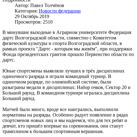
Автор: Павел Толчёнов
Категория:
Новости федерации
29 Октябрь 2019
Просмотров: 2510
В минувшие выходные в Аграрном университете Федерация
дартс Волгоградской области, совместно с Комитетом
физической культуры и спорта Волгоградской области, в
рамках проекта "Дартс - которым мы живём", при поддержки
Фонда президентских грантов прошло Первенство области по
дартс.
Юные спортсмены выявляли лучших в трёх дисциплинах
одиночного разряда и играли командный турнир. В
одиночном разряде, по олимпийской системе, были
разыграны медали в дисциплинах: Набор очков, Сектор 20 и
Большой раунд. В командном турнире игралась дисциплина
Большой раунд.
Матчей было много, вроде все наигрались, выполнили
нормативы на разряды. Особенно радует появление в рядах
спортсменов новых лиц и мы надеемся, что для тех ребят и
девчат, кто пришёл впервые на соревнования, они станут
трамплином к большим спортивным вершинам.