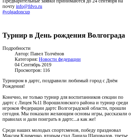
Предварительные заявки принимаются до 24 сентября на
почту
info@fdvo.ru
#volgadoncup
Турнир в День рождения Волгограда
Подробности
Автор: Павел Толчёнов
Категория:
Новости федерации
04 Сентябрь 2019
Просмотров: 116
Турниром в дартс, поздравили любимый город с Днём
Рождения!
Конечно, не только турнир для воспитанников секции по
дартс с Лицея №11 Ворошиловского района и турнир среди
игроков Федерации дартс Волгоградской области, прошли
сегодня. Мы показали желающим основы игры, рассказали о
правилах и дали поиграть в дартс...а как же!
Среди наших молодых спортсменов, победу праздновал
Максим Клименко, вторым стал Данила Шаповалов, третье