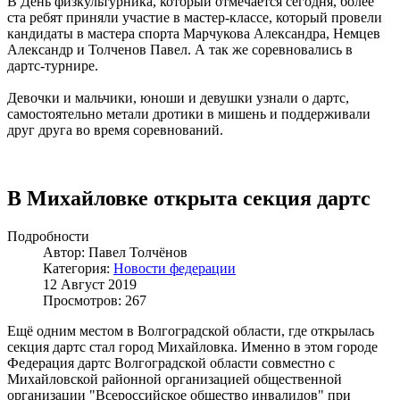
В День физкультурника, который отмечается сегодня, более
ста ребят приняли участие в мастер-классе, который провели
кандидаты в мастера спорта Марчукова Александра, Немцев
Александр и Толченов Павел. А так же соревновались в
дартс-турнире.
Девочки и мальчики, юноши и девушки узнали о дартс,
самостоятельно метали дротики в мишень и поддерживали
друг друга во время соревнований.
В Михайловке открыта секция дартс
Подробности
Автор: Павел Толчёнов
Категория:
Новости федерации
12 Август 2019
Просмотров: 267
Ещё одним местом в Волгоградской области, где открылась
секция дартс стал город Михайловка. Именно в этом городе
Федерация дартс Волгоградской области совместно с
Михайловской районной организацией общественной
организации "Всероссийское общество инвалидов" при