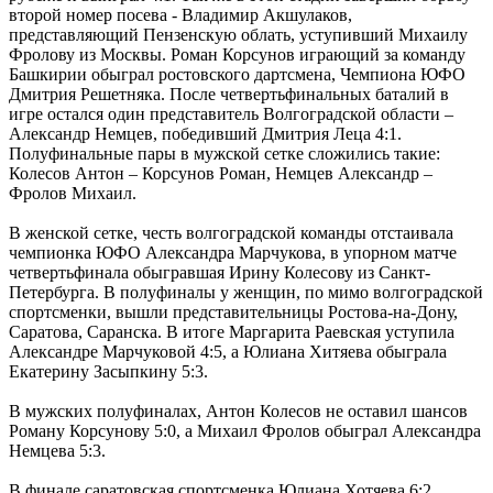
второй номер посева - Владимир Акшулаков,
представляющий Пензенскую облать, уступивший Михаилу
Фролову из Москвы. Роман Корсунов играющий за команду
Башкирии обыграл ростовского дартсмена, Чемпиона ЮФО
Дмитрия Решетняка. После четвертьфинальных баталий в
игре остался один представитель Волгоградской области –
Александр Немцев, победивший Дмитрия Леца 4:1.
Полуфинальные пары в мужской сетке сложились такие:
Колесов Антон – Корсунов Роман, Немцев Александр –
Фролов Михаил.
В женской сетке, честь волгоградской команды отстаивала
чемпионка ЮФО Александра Марчукова, в упорном матче
четвертьфинала обыгравшая Ирину Колесову из Санкт-
Петербурга. В полуфиналы у женщин, по мимо волгоградской
спортсменки, вышли представительницы Ростова-на-Дону,
Саратова, Саранска. В итоге Маргарита Раевская уступила
Александре Марчуковой 4:5, а Юлиана Хитяева обыграла
Екатерину Засыпкину 5:3.
В мужских полуфиналах, Антон Колесов не оставил шансов
Роману Корсунову 5:0, а Михаил Фролов обыграл Александра
Немцева 5:3.
В финале саратовская спортсменка Юлиана Хотяева 6:2