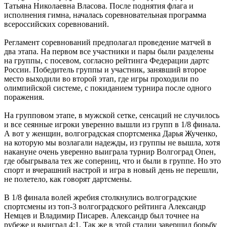
Татьяна Николаевна Власова. После поднятия флага и
исполнения гимна, началась соревновательная программа
всероссийских соревнований.
Регламент соревнований предполагал проведение матчей в
два этапа. На первом все участники и пары были разделены
на группы, с посевом, согласно рейтинга Федерации дартс
России. Победитель группы и участник, занявший второе
место выходили во второй этап, где игры проходили по
олимпийской системе, с покиданием турнира после одного
поражения.
На групповом этапе, в мужской сетке, сенсаций не случилось
и все сеянные игроки уверенно вышли из групп в 1/8 финала.
А вот у женщин, волгоградская спортсменка Дарья Жученко,
на которую мы возлагали надежды, из группы не вышла, хотя
накануне очень уверенно выиграла турнир Волгоград Опен,
где обыгрывала тех же соперниц, что и были в группе. Но это
спорт и вчерашний настрой и игра в новый день не перешли,
не полетело, как говорят дартсмены.
В 1/8 финала волей жребия столкнулись волгоградские
спортсмены из топ-3 волгоградского рейтинга Александр
Немцев и Владимир Писарев. Александр был точнее на
рубеже и выиграл 4:1. Так же в этой стадии завершил борьбу