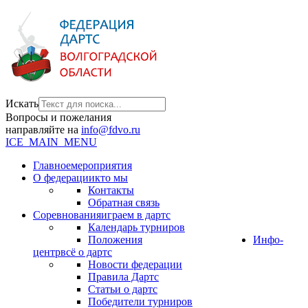
Искать
Вопросы и пожелания
направляйте на
info@fdvo.ru
ICE_MAIN_MENU
Главное
мероприятия
О федерации
кто мы
Контакты
Обратная связь
Соревнования
играем в дартс
Календарь турниров
Положения
Инфо-
центр
всё о дартс
Новости федерации
Правила Дартс
Статьи о дартс
Победители турниров