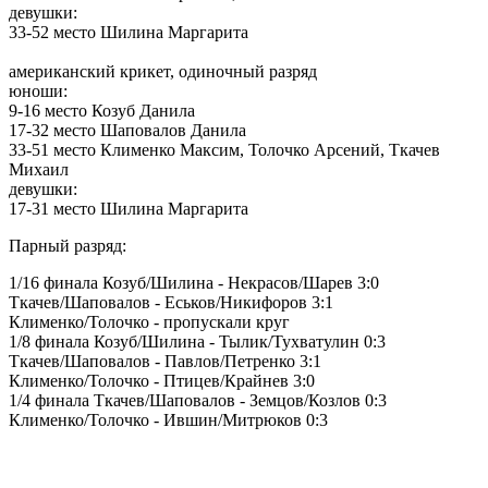
девушки:
33-52 место Шилина Маргарита
американский крикет, одиночный разряд
юноши:
9-16 место Козуб Данила
17-32 место Шаповалов Данила
33-51 место Клименко Максим, Толочко Арсений, Ткачев
Михаил
девушки:
17-31 место Шилина Маргарита
Парный разряд:
1/16 финала Козуб/Шилина - Некрасов/Шарев 3:0
Ткачев/Шаповалов - Еськов/Никифоров 3:1
Клименко/Толочко - пропускали круг
1/8 финала Козуб/Шилина - Тылик/Тухватулин 0:3
Ткачев/Шаповалов - Павлов/Петренко 3:1
Клименко/Толочко - Птицев/Крайнев 3:0
1/4 финала Ткачев/Шаповалов - Земцов/Козлов 0:3
Клименко/Толочко - Ившин/Митрюков 0:3