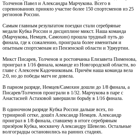
Толченов Павел и Александра Марчукова. Всего в
соревнованиях приняло участие более 150 спортсменов из 25
регионов России.
Самым главным результатом поездки стали серебряные
медали Кубка России и дисциплине микст. Наша команда
(Марчукова, Немцев, Самохин) прошла трудный путь до
финала, где к сожалению, проиграла более именитым и
опытным спортсменам из Пензенской области и Удмуртии.
Микст Писарев, Толченов и ростовчанка Елизавета Пименова,
проиграл в 1/16 финала, команде из Новгородской области, во
главе с Алексеем Кадочниковым. Причём наша команда вела
2:0, но до победы матч не довела.
В парном разряде, Немцев/Самохин дошли до 1/8 финала, а
Писарев/Толченов проиграли в 1/32. Марчукова в паре с
Анастасией Астаховой завершили борьбу в 1/16 финала.
В одиночном разряде Кубка России дальше всех, по
турнирной сетке, дошёл Александр Немцев. Александр
проиграл в 1/8 финала, ставшему в итоге серебряным
призёром Кубка, москвичу Александру Шевелю. Остальные
волгоградцы остановились на ранних стадиях.