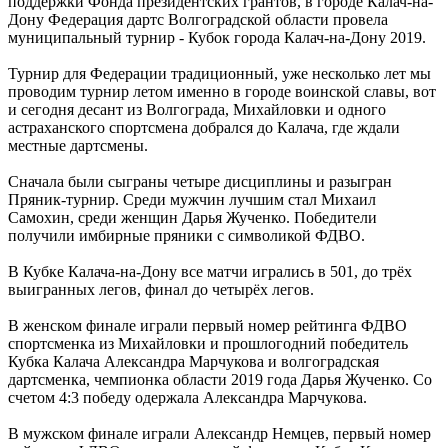
поддержки Фонда президентских грантов, в городе Калач-на-
Дону Федерация дартс Волгоградской области провела
муниципальный турнир - Кубок города Калач-на-Дону 2019.
Турнир для Федерации традиционный, уже несколько лет мы
проводим турнир летом именно в городе воинской славы, вот
и сегодня десант из Волгограда, Михайловки и одного
астраханского спортсмена добрался до Калача, где ждали
местные дартсмены.
Сначала были сыграны четыре дисциплины и разыгран
Пряник-турнир. Среди мужчин лучшим стал Михаил
Самохин, среди женщин Дарья Жученко. Победители
получили имбирные пряники с символикой ФДВО.
В Кубке Калача-на-Дону все матчи игрались в 501, до трёх
выигранных легов, финал до четырёх легов.
В женском финале играли первый номер рейтинга ФДВО
спортсменка из Михайловки и прошлогодний победитель
Кубка Калача Александра Марчукова и волгоградская
дартсменка, чемпионка области 2019 года Дарья Жученко. Со
счетом 4:3 победу одержала Александра Марчукова.
В мужском финале играли Александр Немцев, первый номер