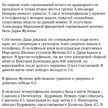
На первом этапе соревнований ничего не ординарного не
произошло и только второе место в группе Александра
Немцева немного удивило. А так в четвертьфиналы у мужчин
и полуфиналы у женщин вышли, пожалуй сильнейшие
спортсмены области на данный момент. В отсутствии
Александры Марчуковой фавориткой соревнований конечно
была Дарья Жученко.
Собственно Даша доказала это утверждение и отдав всего
один лег соперницам в групповом этапе уверенно вышла в
полуфинал. В полуфинале юная волгоградская спортсменка
Маргарита Шилина уступила Жученко 0:5 и Дарья вышла в
финал. В другом полуфинале, так же член юниорской сборной
области Виктория Бубенцова дала бой опытной, но
вернувшейся, после долгого перерыва, Ольге Светличной. В
данном матче опыт победил молодость 5:4.
В финале Жученко действовали грамотно и уверенно и
добилась победы 6:2.
В мужских четвертьфиналах интрига была в матче Немцев -
Самохин и Ничепорчук - Кудрявцев. Немцев сумел обыграть
Самохина 4:3, проигрывая по ходу матча 1:3. Ничепорчук
обыграл Кудрявцева, представляющего Калач-на-Дону 4:2. В