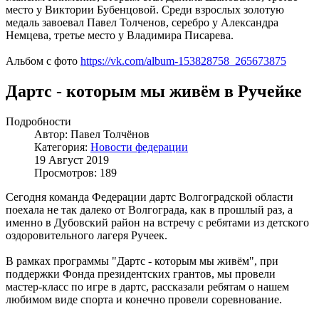
место у Виктории Бубенцовой. Среди взрослых золотую
медаль завоевал Павел Толченов, серебро у Александра
Немцева, третье место у Владимира Писарева.
Альбом с фото
https://vk.com/album-153828758_265673875
Дартс - которым мы живём в Ручейке
Подробности
Автор: Павел Толчёнов
Категория:
Новости федерации
19 Август 2019
Просмотров: 189
Сегодня команда Федерации дартс Волгоградской области
поехала не так далеко от Волгограда, как в прошлый раз, а
именно в Дубовский район на встречу с ребятами из детского
оздоровительного лагеря Ручеек.
В рамках программы "Дартс - которым мы живём", при
поддержки Фонда президентских грантов, мы провели
мастер-класс по игре в дартс, рассказали ребятам о нашем
любимом виде спорта и конечно провели соревнование.