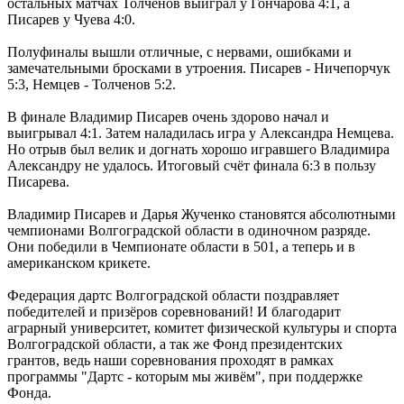
остальных матчах Толченов выиграл у Гончарова 4:1, а
Писарев у Чуева 4:0.
Полуфиналы вышли отличные, с нервами, ошибками и
замечательными бросками в утроения. Писарев - Ничепорчук
5:3, Немцев - Толченов 5:2.
В финале Владимир Писарев очень здорово начал и
выигрывал 4:1. Затем наладилась игра у Александра Немцева.
Но отрыв был велик и догнать хорошо игравшего Владимира
Александру не удалось. Итоговый счёт финала 6:3 в пользу
Писарева.
Владимир Писарев и Дарья Жученко становятся абсолютными
чемпионами Волгоградской области в одиночном разряде.
Они победили в Чемпионате области в 501, а теперь и в
американском крикете.
Федерация дартс Волгоградской области поздравляет
победителей и призёров соревнований! И благодарит
аграрный университет, комитет физической культуры и спорта
Волгоградской области, а так же Фонд президентских
грантов, ведь наши соревнования проходят в рамках
программы "Дартс - которым мы живём", при поддержке
Фонда.