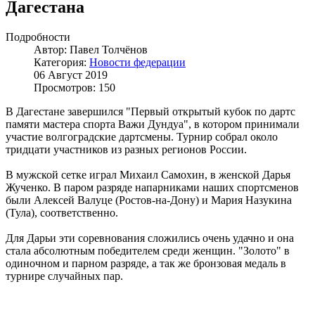
Дагестана
Подробности
Автор: Павел Толчёнов
Категория:
Новости федерации
06 Август 2019
Просмотров: 150
В Дагестане завершился "Первый открытый кубок по дартс
памяти мастера спорта Важи Дундуа", в котором принимали
участие волгоградские дартсмены. Турнир собрал около
тридцати участников из разных регионов России.
В мужской сетке играл Михаил Самохин, в женской Дарья
Жученко. В паром разряде напарниками наших спортсменов
были Алексей Валуце (Ростов-на-Дону) и Мария Назукина
(Тула), соответственно.
Для Дарьи эти соревнования сложились очень удачно и она
стала абсолютным победителем среди женщин. "Золото" в
одиночном и парном разряде, а так же бронзовая медаль в
турнире случайных пар.