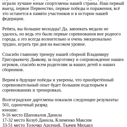
играли лучшие юные спортсмены нашей страны. Наш первый
выезд, первое Первенство, первые победы и поражения, всё
это останется в памяти участников и в истории нашей
федерации.
Ребята, вы большие молодцы! Да, завоевать медали не
удалось, но ведь это были первые соревнования вне родного
города, а это всегда волнительно и очень эмоционально
трудно, играть три дня на высоком уровне.
Спасибо главному тренеру нашей сборной Владимиру
Григорьевичу Дьякову, за подготовку и сопровождение наших
игроков, спасибо всем родителям за ваших детей и наших
сборников.
Верим в будущие победы и уверены, что приобретённый
соревновательный опыт будет большим подспорьем в
соревнованиях и тренировках.
Волгоградские дартсмены показали следующие результаты:
501, одиночный разряд
юноши:
9-16 место Шаповалов Данила
17-32 место Козуб Данила, Клименко Максим
33-51 место Толочко Арсений, Ткачев Михаил