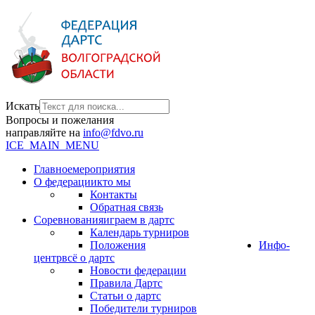
Искать
Вопросы и пожелания
направляйте на
info@fdvo.ru
ICE_MAIN_MENU
Главное
мероприятия
О федерации
кто мы
Контакты
Обратная связь
Соревнования
играем в дартс
Календарь турниров
Положения
Инфо-
центр
всё о дартс
Новости федерации
Правила Дартс
Статьи о дартс
Победители турниров